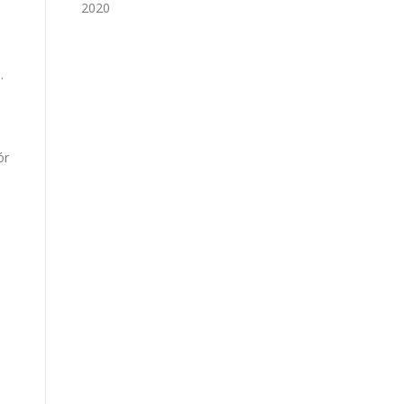
2020
.
ór
,