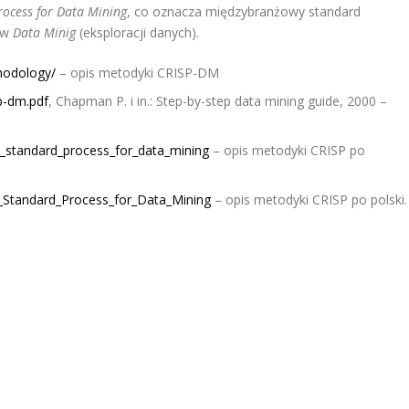
rocess for Data Mining
, co oznacza międzybranżowy standard
ów
Data Minig
(eksploracji danych).
hodology/
– opis metodyki CRISP-DM
p-dm.pdf
, Chapman P. i in.: Step-by-step data mining guide, 2000 –
ry_standard_process_for_data_mining
– opis metodyki CRISP po
try_Standard_Process_for_Data_Mining
– opis metodyki CRISP po polski.