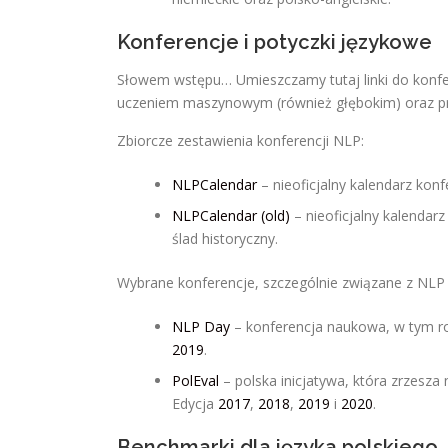
Konferencje i potyczki językowe
Słowem wstępu… Umieszczamy tutaj linki do konfe
uczeniem maszynowym (również głębokim) oraz pr
Zbiorcze zestawienia konferencji NLP:
NLPCalendar
– nieoficjalny kalendarz kon
NLPCalendar (old)
– nieoficjalny kalendar
ślad historyczny.
Wybrane konferencje, szczególnie związane z NLP d
NLP Day
– konferencja naukowa, w tym r
2019
.
PolEval
– polska inicjatywa, która zrzesza
Edycja
2017
,
2018
,
2019
i
2020
.
Benchmarki dla języka polskiego