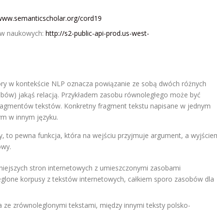
/www.semanticscholar.org/cord19
ów naukowych:
http://s2-public-api-prod.us-west-
tóry w kontekście NLP oznacza powiązanie ze sobą dwóch różnych
bów) jakąś relacją. Przykładem zasobu równoległego może być
ragmentów tekstów. Konkretny fragment tekstu napisane w jednym
ym w innym języku.
, to pewna funkcja, która na wejściu przyjmuje argument, a wyjście
owy.
żniejszych stron internetowych z umieszczonymi zasobami
eglone korpusy z tekstów internetowych, całkiem sporo zasobów dla
na ze zrównoleglonymi tekstami, między innymi teksty polsko-