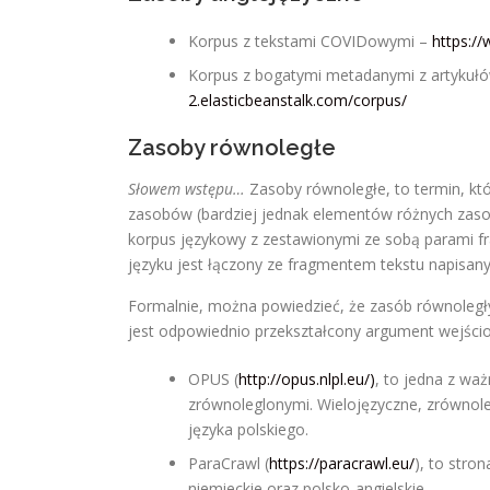
Korpus z tekstami COVIDowymi –
https:/
Korpus z bogatymi metadanymi z artykuł
2.elasticbeanstalk.com/corpus/
Zasoby równoległe
Słowem wstępu…
Zasoby równoległe, to termin, k
zasobów (bardziej jednak elementów różnych zaso
korpus językowy z zestawionymi ze sobą parami f
języku jest łączony ze fragmentem tekstu napisan
Formalnie, można powiedzieć, że zasób równoległy
jest odpowiednio przekształcony argument wejści
OPUS (
http://opus.nlpl.eu/)
, to jedna z wa
zrównoleglonymi. Wielojęzyczne, zrównol
języka polskiego.
ParaCrawl (
https://paracrawl.eu/
), to stro
niemieckie oraz polsko-angielskie.