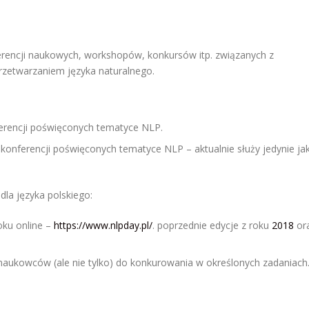
rencji naukowych, workshopów, konkursów itp. związanych z
zetwarzaniem języka naturalnego.
ferencji poświęconych tematyce NLP.
z konferencji poświęconych tematyce NLP – aktualnie służy jedynie ja
la języka polskiego:
oku online –
https://www.nlpday.pl/
. poprzednie edycje z roku
2018
or
 naukowców (ale nie tylko) do konkurowania w określonych zadaniach