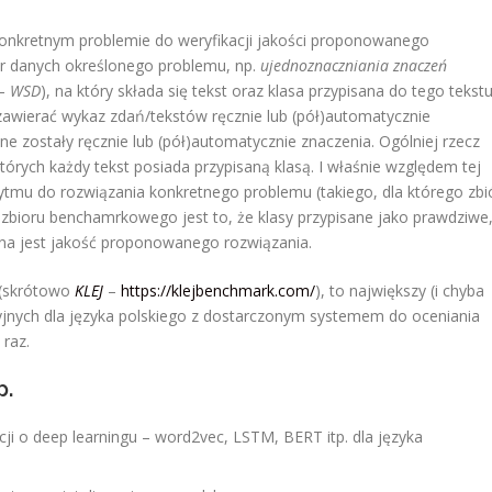
onkretnym problemie do weryfikacji jakości proponowanego
ór danych określonego problemu, np.
ujednoznaczniania znaczeń
–
WSD
), na który składa się tekst oraz klasa przypisana do tego tekstu
wierać wykaz zdań/tekstów ręcznie lub (pół)automatycznie
ne zostały ręcznie lub (pół)automatycznie znaczenia. Ogólniej rzecz
tórych każdy tekst posiada przypisaną klasą. I właśnie względem tej
orytmu do rozwiązania konkretnego problemu (takiego, dla którego zbi
bioru benchamrkowego jest to, że klasy przypisane jako prawdziwe
na jest jakość proponowanego rozwiązania.
 (skrótowo
KLEJ
–
https://klejbenchmark.com/
), to największy (i chyba
cyjnych dla języka polskiego z dostarczonym systemem do oceniania
raz.
p.
cji o deep learningu – word2vec, LSTM, BERT itp. dla języka