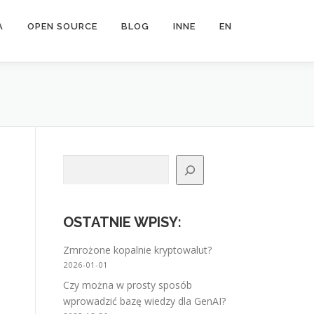
A
OPEN SOURCE
BLOG
INNE
EN
Szukaj
OSTATNIE WPISY
:
Zmrożone kopalnie kryptowalut?
2026-01-01
Czy można w prosty sposób
wprowadzić bazę wiedzy dla GenAI?