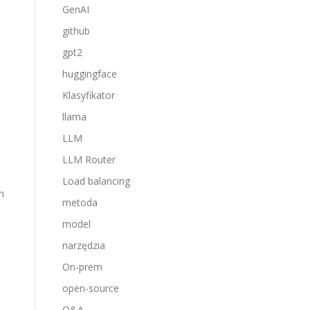
GenAI
github
gpt2
huggingface
Klasyfikator
llama
LLM
LLM Router
Load balancing
m
metoda
model
narzędzia
On-prem
open-source
Q&A