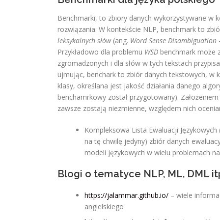
Benchmarki, to zbiory danych wykorzystywane w k
rozwiązania. W kontekście NLP, benchmark to zbi
leksykalnych słów
(ang.
Word Sense Disambiguation
Przykładowo dla problemu
WSD
benchmark może za
zgromadzonych i dla słów w tych tekstach przypisa
ujmując, benchark to zbiór danych tekstowych, w k
klasy, określana jest jakość działania danego alg
benchamrkowy został przygotowany). Założeniem z
zawsze zostają niezmienne, względem nich ocenia
Kompleksowa Lista Ewaluacji Językowych
na tę chwilę jedyny) zbiór danych ewalua
modeli językowych w wielu problemach na 
Blogi o tematyce NLP, ML, DML it
https://jalammar.github.io/
– wiele informa
angielskiego