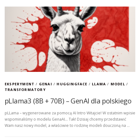
EKSPERYMENT
/
GENAI
/
HUGGINGFACE
/
LLAMA
/
MODEL
/
TRANSFORMATORY
pLlama3 (8B + 70B) – GenAI dla polskiego
pLLama – wygenerowane za pomocą AI Intro Witajcie! W ostatnim wpisie
wspominaliśmy o modelu GenaAI… Tak! Dzisiaj chcemy przedstawić
Wam nasz nowy model, a właściwie to rodzinę modeli douczoną na …