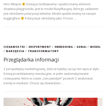
Intro Witajcie
Dzisiaj przedstawiamy i upubliczniamy element
działania playgroundu. Jest to model klasyfikacyjny, którego zadaniem
jest określanie polaryzacji tekstów. Model upubliczniamy na naszym
huggingface
Polaryzacje określamy jako: Proces: …
CIEKAWOSTKI
/
EKSPERYMENT
/
EMBEDDING
/
GENAI
/
MODEL
/
NARZĘDZIA
/
TRANSFORMATORY
Przeglądarka informacji
Z perspektywy marketingowej, dobrze byłoby zacząć ten wpis w stylu:
Dzisiaj przedstawiamy rewolucyjne, w pełni zautomatyzowane
rozwiązanie, które w czasie „rzeczywistym” pozwoli Ci analizować
trendy w mediach. Chcesz się dowiedzieć …