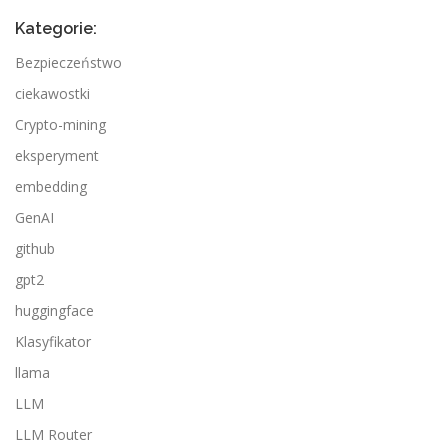
Kategorie:
Bezpieczeństwo
ciekawostki
Crypto-mining
eksperyment
embedding
GenAI
github
gpt2
huggingface
Klasyfikator
llama
LLM
LLM Router