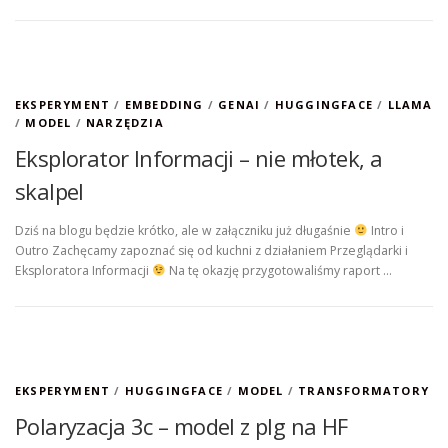
EKSPERYMENT
/
EMBEDDING
/
GENAI
/
HUGGINGFACE
/
LLAMA
/
MODEL
/
NARZĘDZIA
Eksplorator Informacji – nie młotek, a
skalpel
Dziś na blogu będzie krótko, ale w załączniku już długaśnie
Intro i
Outro Zachęcamy zapoznać się od kuchni z działaniem Przeglądarki i
Eksploratora Informacji
Na tę okazję przygotowaliśmy raport …
EKSPERYMENT
/
HUGGINGFACE
/
MODEL
/
TRANSFORMATORY
Polaryzacja 3c – model z plg na HF