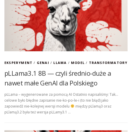
EKSPERYMENT
/
GENAI
/
LLAMA
/
MODEL
/
TRANSFORMATORY
pLLama3.1 8B — czyli średnio-duże a
nawet małe GenAI dla Polskiego
pLLama – wygenerowane za pomocą AI Ostatnio napisaliśmy: Tak…
celowe było błędne zapisanie nie-ko-po-le-i (to nie błąd) jako
zapowiedź nie-kolejnej wersji modelu
między pLlamą3 oraz
pLlamą3.2 była też wersja pLLamy3.1 …