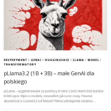
EKSPERYMENT
/
GENAI
/
HUGGINGFACE
/
LLAMA
/
MODEL
/
TRANSFORMATORY
pLlama3.2 (1B + 3B) – małe GenAI dla
polskiego
pLLama – wygenerowane za pomocą AI Intro Cześć Wam! Dziś bardzo
krótki wpis. Wpis o modelu, niewielkim jak na te czasy. Pewnie
słyszeliście o LLamie3.2 od MetaAI? Meta udostępniła ostatnio …