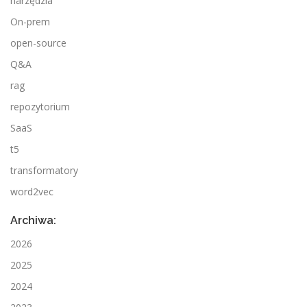
narzędzia
On-prem
open-source
Q&A
rag
repozytorium
SaaS
t5
transformatory
word2vec
Archiwa:
2026
2025
2024