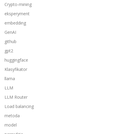
Crypto-mining
eksperyment
embedding
GenAI
github
gpt2
huggingface
Klasyfikator
llama
LLM
LLM Router
Load balancing
metoda
model