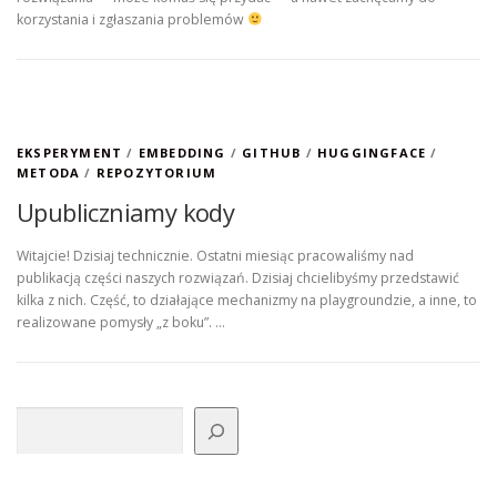
korzystania i zgłaszania problemów
EKSPERYMENT
/
EMBEDDING
/
GITHUB
/
HUGGINGFACE
/
METODA
/
REPOZYTORIUM
Upubliczniamy kody
Witajcie! Dzisiaj technicznie. Ostatni miesiąc pracowaliśmy nad
publikacją części naszych rozwiązań. Dzisiaj chcielibyśmy przedstawić
kilka z nich. Część, to działające mechanizmy na playgroundzie, a inne, to
realizowane pomysły „z boku”. …
Szukaj