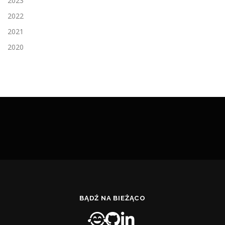
2023
2022
2021
2020
BĄDŹ NA BIEŻĄCO