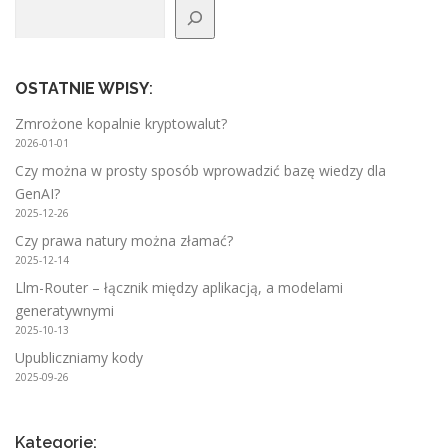
Szukaj
c
j
a
p
OSTATNIE WPISY
:
o
Zmrożone kopalnie kryptowalut?
w
2026-01-01
p
Czy można w prosty sposób wprowadzić bazę wiedzy dla
i
GenAI?
2025-12-26
s
Czy prawa natury można złamać?
a
2025-12-14
c
Llm-Router – łącznik między aplikacją, a modelami
h
generatywnymi
2025-10-13
Upubliczniamy kody
2025-09-26
Kategorie: