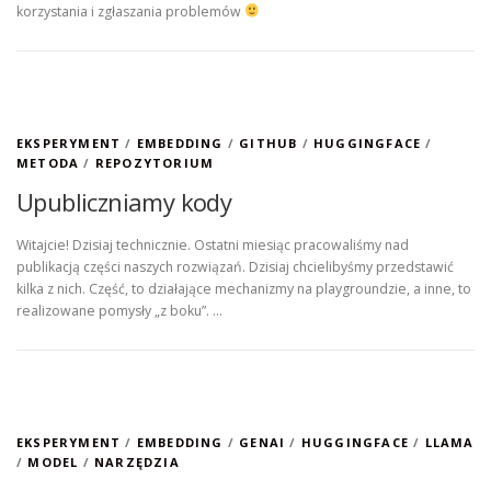
korzystania i zgłaszania problemów
EKSPERYMENT
/
EMBEDDING
/
GITHUB
/
HUGGINGFACE
/
METODA
/
REPOZYTORIUM
Upubliczniamy kody
Witajcie! Dzisiaj technicznie. Ostatni miesiąc pracowaliśmy nad
publikacją części naszych rozwiązań. Dzisiaj chcielibyśmy przedstawić
kilka z nich. Część, to działające mechanizmy na playgroundzie, a inne, to
realizowane pomysły „z boku”. …
EKSPERYMENT
/
EMBEDDING
/
GENAI
/
HUGGINGFACE
/
LLAMA
/
MODEL
/
NARZĘDZIA