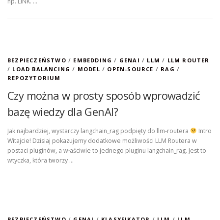
np. LINK. …
BEZPIECZEŃSTWO
/
EMBEDDING
/
GENAI
/
LLM
/
LLM ROUTER
/
LOAD BALANCING
/
MODEL
/
OPEN-SOURCE
/
RAG
/
REPOZYTORIUM
Czy można w prosty sposób wprowadzić
bazę wiedzy dla GenAI?
Jak najbardziej, wystarczy langchain_rag podpięty do llm-routera
Intro
Witajcie! Dzisiaj pokazujemy dodatkowe możliwości LLM Routera w
postaci pluginów, a właściwie to jednego pluginu langchain_rag. Jest to
wtyczka, która tworzy …
BEZPIECZEŃSTWO
/
GENAI
/
KLASYFIKATOR
/
LLM
/
LLM