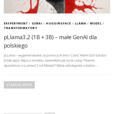
EKSPERYMENT
/
GENAI
/
HUGGINGFACE
/
LLAMA
/
MODEL
/
TRANSFORMATORY
pLlama3.2 (1B + 3B) – małe GenAI dla
polskiego
pLLama – wygenerowane za pomocą AI Intro Cześć Wam! Dziś bardzo
krótki wpis. Wpis o modelu, niewielkim jak na te czasy. Pewnie
słyszeliście o LLamie3.2 od MetaAI? Meta udostępniła ostatnio …
N
a
STARSZE WPISY
w
i
g
a