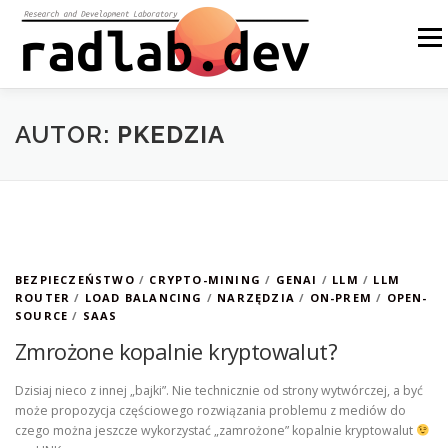
Przejdź
do
Menu
treści
O NAS
NASZE ROZWIĄZANIA
OPEN SOURCE
AUTOR:
PKEDZIA
BLOG
INNE
EN
BEZPIECZEŃSTWO
/
CRYPTO-MINING
/
GENAI
/
LLM
/
LLM
ROUTER
/
LOAD BALANCING
/
NARZĘDZIA
/
ON-PREM
/
OPEN-
SOURCE
/
SAAS
Zmrożone kopalnie kryptowalut?
Dzisiaj nieco z innej „bajki”. Nie technicznie od strony wytwórczej, a być
może propozycja częściowego rozwiązania problemu z mediów do
czego można jeszcze wykorzystać „zamrożone” kopalnie kryptowalut