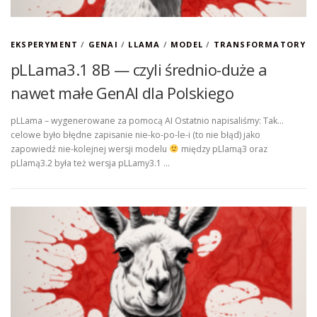
EKSPERYMENT
/
GENAI
/
LLAMA
/
MODEL
/
TRANSFORMATORY
pLLama3.1 8B — czyli średnio-duże a
nawet małe GenAI dla Polskiego
pLLama – wygenerowane za pomocą AI Ostatnio napisaliśmy: Tak…
celowe było błędne zapisanie nie-ko-po-le-i (to nie błąd) jako
zapowiedź nie-kolejnej wersji modelu
między pLlamą3 oraz
pLlamą3.2 była też wersja pLLamy3.1 …