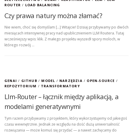
ROUTER
/
LOAD BALANCING
Czy prawa natury można złamać?
Nie wiem, choć się domyślam […] Witajcie! Dzisiaj przybywamy po dwóch
miesiącach intensywnej pracy nad upublicznieniem LLM Routera. Tutaj
wcześniejszy wpis: klik. Z małego projektu wyszedł spory moloch, w
którego rozwój …
GENAI
/
GITHUB
/
MODEL
/
NARZĘDZIA
/
OPEN-SOURCE
/
REPOZYTORIUM
/
TRANSFORMATORY
Llm-Router – łącznik między aplikacją, a
modelami generatywnymi
Tym razem przybywamy z projektem, który wykorzystujemy od jakiegoś
czasu wewnętrznie. Jednak ze względu na dość dużą uniwersalność
rozwiązania — może komuś się przydać — a nawet zachęcamy do