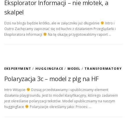
Eksplorator Informacji – nie młotek, a
skalpel
Dziś na blogu będzie krótko, ale w załączniku już długaśnie
Intro i
Outro Zachęcamy zapoznać się od kuchni z działaniem Przeglądarki i
Eksploratora Informacji
Na tę okazję przygotowaliśmy raport …
EKSPERYMENT
/
HUGGINGFACE
/
MODEL
/
TRANSFORMATORY
Polaryzacja 3c – model z plg na HF
Intro Witajcie
Dzisiaj przedstawiamy i upubliczniamy element
działania playgroundu. Jest to model klasyfikacyjny, którego zadaniem
jest określanie polaryzacji tekstów. Model upubliczniamy na naszym
huggingface
Polaryzacje określamy jako: Proces: …