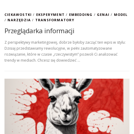
CIEKAWOSTKI
/
EKSPERYMENT
/
EMBEDDING
/
GENAI
/
MODEL
/
NARZĘDZIA
/
TRANSFORMATORY
Przeglądarka informacji
Z perspektywy marketingowej, dobrze byłoby zacząć ten wpis w stylu:
Dzisiaj przedstawiamy rewolucyjne, w pełni zautomatyzowane
rozwiązanie, które w czasie „rzeczywistym” pozwoli Ci analizować
trendy w mediach. Chcesz się dowiedzieć …