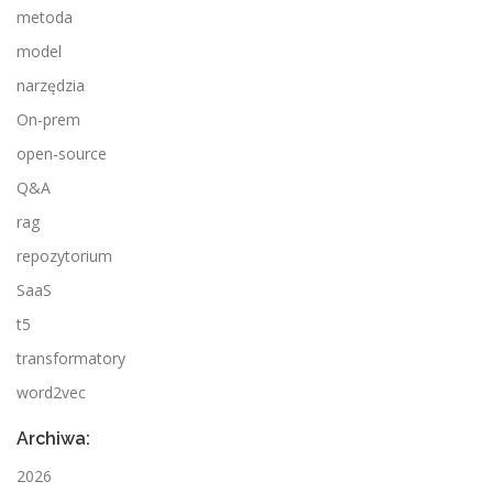
metoda
model
narzędzia
On-prem
open-source
Q&A
rag
repozytorium
SaaS
t5
transformatory
word2vec
Archiwa:
2026