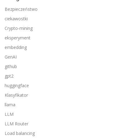
Bezpieczeństwo
ciekawostki
Crypto-mining
eksperyment
embedding
GenAI
github
gpt2
huggingface
Klasyfikator
llama
LLM
LLM Router
Load balancing