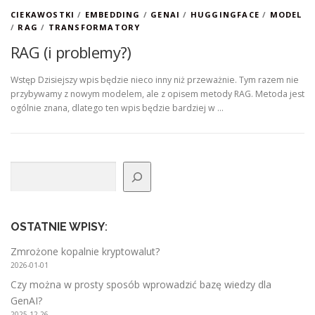
CIEKAWOSTKI
/
EMBEDDING
/
GENAI
/
HUGGINGFACE
/
MODEL
/
RAG
/
TRANSFORMATORY
RAG (i problemy?)
Wstęp Dzisiejszy wpis będzie nieco inny niż przeważnie. Tym razem nie
przybywamy z nowym modelem, ale z opisem metody RAG. Metoda jest
ogólnie znana, dlatego ten wpis będzie bardziej w …
Szukaj
OSTATNIE WPISY
:
Zmrożone kopalnie kryptowalut?
2026-01-01
Czy można w prosty sposób wprowadzić bazę wiedzy dla
GenAI?
2025-12-26