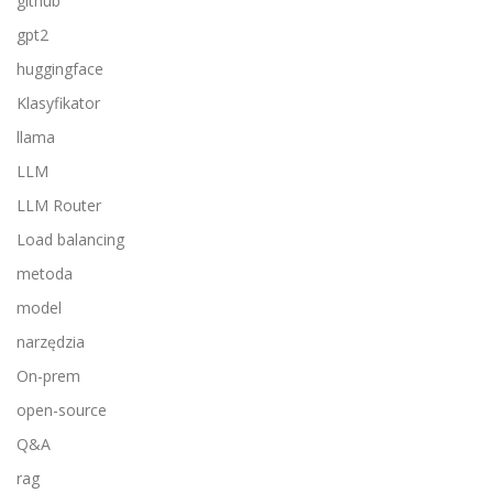
github
gpt2
huggingface
Klasyfikator
llama
LLM
LLM Router
Load balancing
metoda
model
narzędzia
On-prem
open-source
Q&A
rag