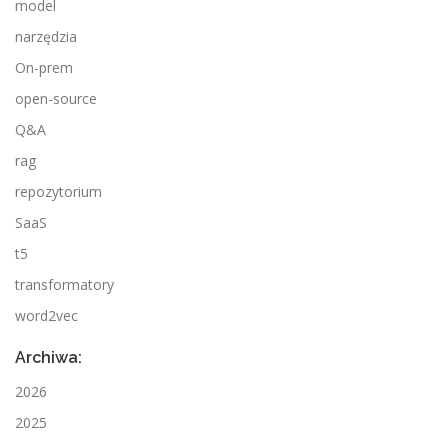
model
narzędzia
On-prem
open-source
Q&A
rag
repozytorium
SaaS
t5
transformatory
word2vec
Archiwa:
2026
2025