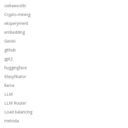
ciekawostki
Crypto-mining
eksperyment
embedding
GenAI
github
gpt2
huggingface
Klasyfikator
llama
LLM
LLM Router
Load balancing
metoda