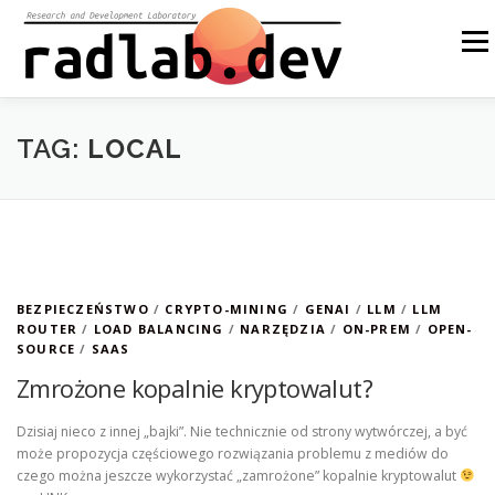
Przejdź
do
Menu
treści
O NAS
NASZE ROZWIĄZANIA
OPEN SOURCE
TAG:
LOCAL
BLOG
INNE
EN
BEZPIECZEŃSTWO
/
CRYPTO-MINING
/
GENAI
/
LLM
/
LLM
ROUTER
/
LOAD BALANCING
/
NARZĘDZIA
/
ON-PREM
/
OPEN-
SOURCE
/
SAAS
Zmrożone kopalnie kryptowalut?
Dzisiaj nieco z innej „bajki”. Nie technicznie od strony wytwórczej, a być
może propozycja częściowego rozwiązania problemu z mediów do
czego można jeszcze wykorzystać „zamrożone” kopalnie kryptowalut