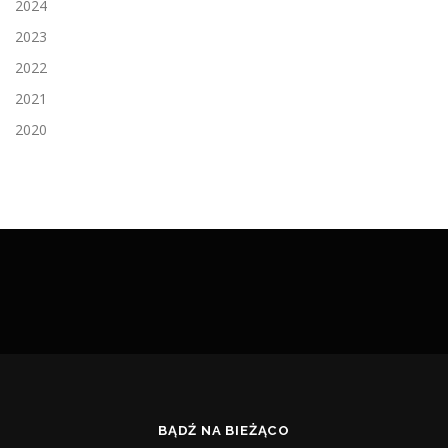
2024
2023
2022
2021
2020
BĄDŹ NA BIEŻĄCO