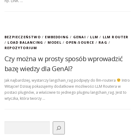
np. LINK. …
BEZPIECZEŃSTWO
/
EMBEDDING
/
GENAI
/
LLM
/
LLM ROUTER
/
LOAD BALANCING
/
MODEL
/
OPEN-SOURCE
/
RAG
/
REPOZYTORIUM
Czy można w prosty sposób wprowadzić
bazę wiedzy dla GenAI?
Jak najbardziej, wystarczy langchain_rag podpięty do llm-routera
Intro
Witajcie! Dzisiaj pokazujemy dodatkowe możliwości LLM Routera w
postaci pluginów, a właściwie to jednego pluginu langchain_rag. Jest to
wtyczka, która tworzy …
Szukaj