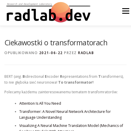
Przejdź
do
Menu
treści
O NAS
NASZE ROZWIĄZANIA
OPEN SOURCE
Ciekawostki o transformatorach
OPUBLIKOWANO
2021-06-22
PRZEZ
RADLAB
BLOG
INNE
EN
BERT (
ang.
B
idirectional
E
ncoder
R
epresentations from
T
ransformers),
to nie głęboka sieć neuronowa!
To transformator!
Polecamy każdemu zainteresowanemu tematem transfomratorów:
Attention Is All You Need
Transformer: A Novel Neural Network Architecture for
Language Understanding
Visualizing A Neural Machine Translation Model (Mechanics of