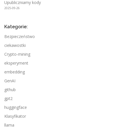
Upubliczniamy kody
2025-09-26
Kategorie:
Bezpieczeństwo
ciekawostki
Crypto-mining
eksperyment
embedding
GenAI
github
gpt2
huggingface
Klasyfikator
llama