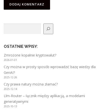
Szukaj
OSTATNIE WPISY
:
Zmrożone kopalnie kryptowalut?
2026-01-01
Czy można w prosty sposób wprowadzić bazę wiedzy dla
GenAI?
2025-12-26
Czy prawa natury można złamać?
2025-12-14
Llm-Router – łącznik między aplikacją, a modelami
generatywnymi
2025-10-13